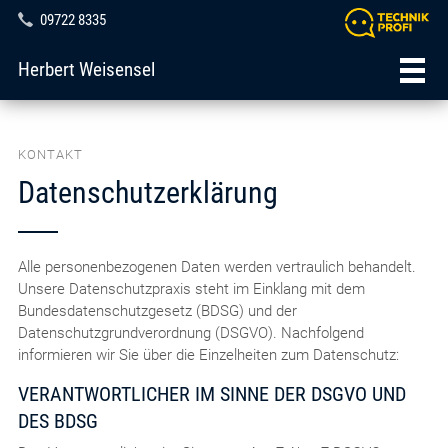
09722 8335
Herbert Weisensel
KONTAKT
Datenschutzerklärung
Alle personenbezogenen Daten werden vertraulich behandelt.
Unsere Datenschutzpraxis steht im Einklang mit dem
Bundesdatenschutzgesetz (BDSG) und der
Datenschutzgrundverordnung (DSGVO). Nachfolgend
informieren wir Sie über die Einzelheiten zum Datenschutz:
VERANTWORTLICHER IM SINNE DER DSGVO UND
DES BDSG