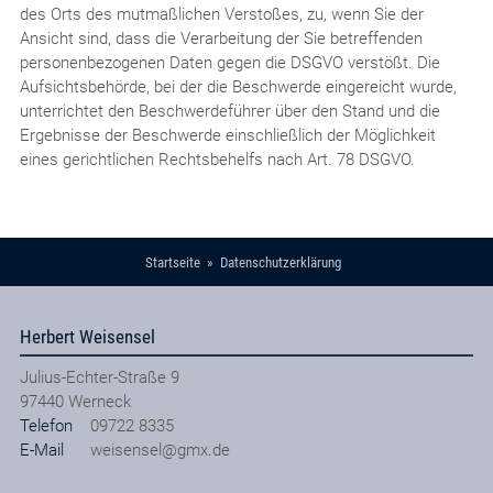
des Orts des mutmaßlichen Verstoßes, zu, wenn Sie der
Ansicht sind, dass die Verarbeitung der Sie betreffenden
personenbezogenen Daten gegen die DSGVO verstößt. Die
Aufsichtsbehörde, bei der die Beschwerde eingereicht wurde,
unterrichtet den Beschwerdeführer über den Stand und die
Ergebnisse der Beschwerde einschließlich der Möglichkeit
eines gerichtlichen Rechtsbehelfs nach Art. 78 DSGVO.
Startseite
Datenschutzerklärung
Herbert Weisensel
Julius-Echter-Straße 9
97440
Werneck
Telefon
09722 8335
E-Mail
weisensel@gmx.de