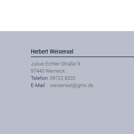
Herbert Weisensel
Julius-Echter-Straße 9
97440
Werneck
Telefon
09722 8335
E-Mail
weisensel@gmx.de