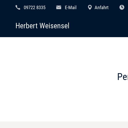
09722 8335
E-Mail
Anfahrt
Herbert Weisensel
Pe