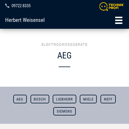
09722 8335
Herbert Weisensel
ELEKTROGROSSGERÄTE
AEG
AEG
BOSCH
LIEBHERR
MIELE
NEFF
SIEMENS