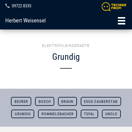
09722 8335
Herbert Weisensel
ELEKTROKLEINGERAETE
Grundig
BEURER
BOSCH
BRAUN
ESGE-ZAUBERSTAB
GRUNDIG
ROMMELSBACHER
TEFAL
UNOLD