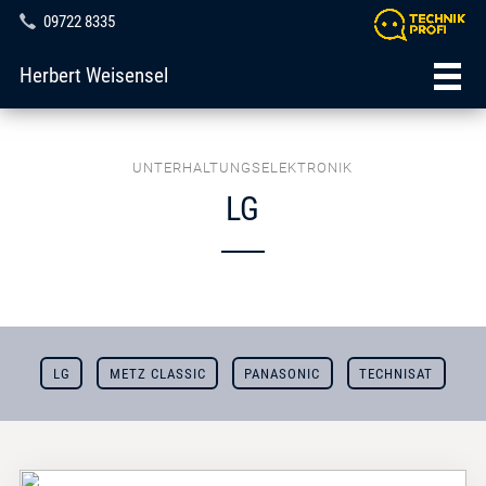
09722 8335
Herbert Weisensel
UNTERHALTUNGSELEKTRONIK
LG
LG
METZ CLASSIC
PANASONIC
TECHNISAT